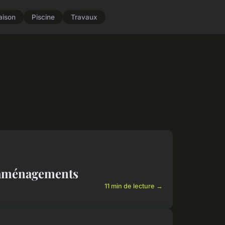
aison
Piscine
Travaux
s aménagements
11 min de lecture →