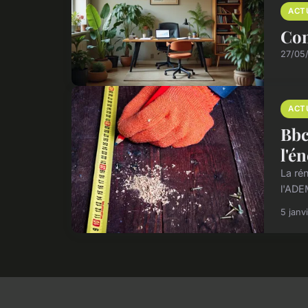
ACT
Com
27/05
ACT
Bbc
l'é
La ré
l'ADE
5 janv