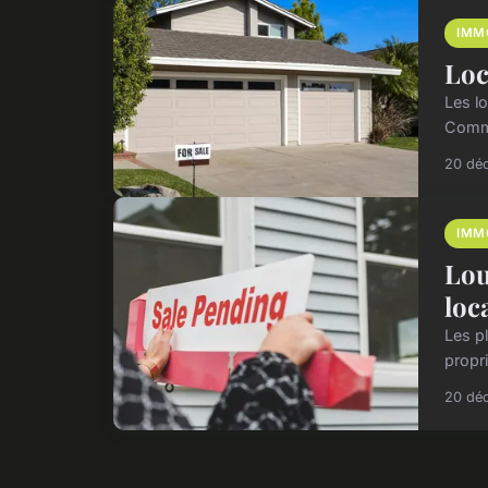
IMM
Loc
Les l
Comme
20 dé
IMM
Lou
loc
Les p
propri
20 dé