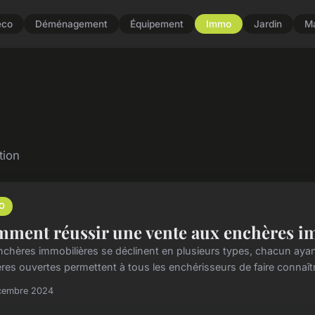
éco
Déménagement
Équipement
Immo
Jardin
M
tion
O
ment réussir une vente aux enchères i
nchères immobilières se déclinent en plusieurs types, chacun ayant
res ouvertes permettent à tous les enchérisseurs de faire connaître
cembre 2024