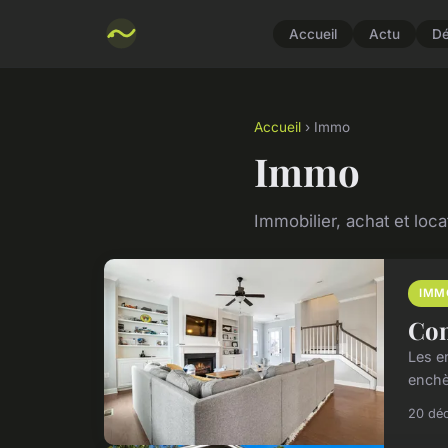
Accueil
Actu
D
Accueil
› Immo
Immo
Immobilier, achat et loca
IMM
Com
Les e
enchè
20 dé