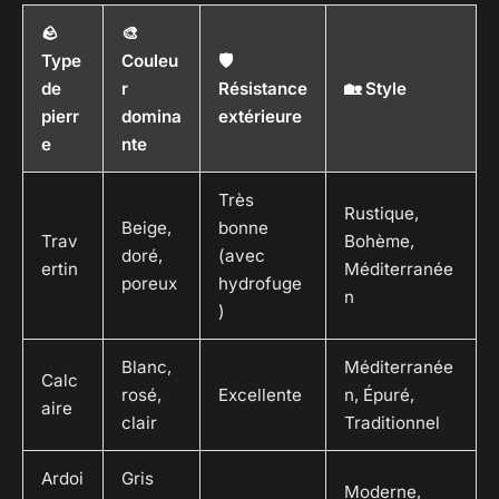
🪨
🎨
Type
Couleu
🛡️
de
r
Résistance
🏡 Style
pierr
domina
extérieure
e
nte
Très
Rustique,
Beige,
bonne
Trav
Bohème,
doré,
(avec
ertin
Méditerranée
poreux
hydrofuge
n
)
Blanc,
Méditerranée
Calc
rosé,
Excellente
n, Épuré,
aire
clair
Traditionnel
Ardoi
Gris
Moderne,